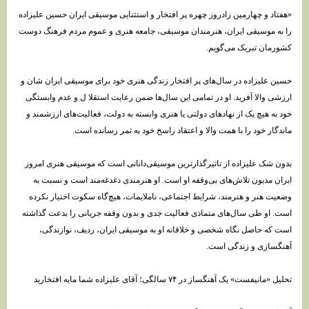
«هفتاد و چهارمین زادروز چهره پر افتخار و استثنایی موسیقی ایران حسین علیزاده
را به موسیقی ایران، هنرمندان موسیقی، جامعه هنری و عموم مردم فرهنگ دوست
کشورمان تبریک می‌گویم.
حسین علیزاده در سال‌های پر افتخار زندگی هنری خود برای موسیقی ایران شان و
ارزشی والا آفرید. او در تمامی این سال‌ها ضمن رعایت استقلا ل و عدم وابستگی
خود به هیچ یک از نهادهای دولتی یا هنری وابسته به دولت، فعالیت‌های ارزشمند و
ماندگار خود را با همت والا و اعتقاد راسخ خود به ثمر رسانده است.
بدون شک علیزاده از تاثیرگذارترین موسیقی‌دانانی است که موسیقی هنری امروز
ایران مدیون تلاش‌های بی‌وقفه او است. او هنرمندی دغدغه‌مند است و نسبت به
وضعیت هنر و هنرمند، شرایط اجتماعی، ناملایمات، هیچ‌گاه سکوت اختیار نکرده
است. او طی سال‌های متمادی فعالیت جدی و بدون وقفه جریانی را بدعت گذاشته
است که حاصل نگاه شخصی و خلاقانه او به موسیقی ایران، ردیف، نوازندگی،
آهنگسازی و زندگی است.
تحلیل «مانیفست» یک آهنگساز در ۷۴ سالگی؛ آقای علیزاده شما مایه افتخارید