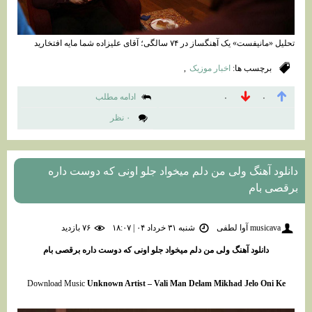
تحلیل «مانیفست» یک آهنگساز در ۷۴ سالگی؛ آقای علیزاده شما مایه افتخارید
برچسب ها:
اخبار موزیک
,
ادامه مطلب
۰
۰
۰ نظر
دانلود آهنگ ولی من دلم میخواد جلو اونی که دوست داره
برقصی بام
musicava آوا لطفی
شنبه ۳۱ خرداد ۰۴ | ۱۸:۰۷
۷۶ بازديد
دانلود آهنگ ولی من دلم میخواد جلو اونی که دوست داره برقصی بام
Download Music
Unknown Artist – Vali Man Delam Mikhad Jelo Oni Ke