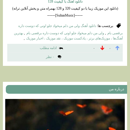
دانلود آهنگ با کیفیت 128
(دانلود این موزیک زیبا با دو کیفیت 320 و 128 بهمراه متن و پخش آنلاین ترانه)
───[SultanMusic]───
برچسب ها:
دانلود آهنگ ولی من دلم میخواد جلو اونی که دوست داره
برقصی بام
,
ولی من دلم میخواد جلو اونی که دوست داره برقصی بام
,
بهترین
آهنگ‌ها ، موزیک‌های برتر ، پادکست موزیک ، نقد موزیک ، اخبار موزیک
,
ادامه مطلب
۰
۰
۰ نظر
درباره من