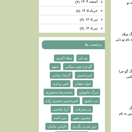
اسفند ۱۴۰۴
(۴)
 تو
خرداد ۱۴۰۵
(۸)
تیر ۱۴۰۵
(۳)
تیر ۱۴۰۵
(۳)
 میلاد
 نام تو دلی
برچسب ها
تو دلی
میلاد اکبری
گو چرا چون میکنی
متهم
گ گو چرا
امیرحسین
گرشا رضایی
کنی
جواد دهقان
امین و امید
مرگ خاموش
محمدرضا منصوری
تب عشق
امیرحسین صفری زاده
گ
بی معرفت
آریا عباسی
ن به نام
مجنون شهر
میر احمد
دور سرت بگردم
الیاس نباتیان