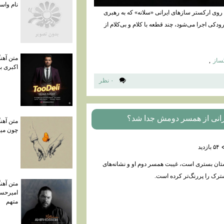
نام واسه
وی ارکستر سازهای ایرانی «سلانه» که به رهبری
کی اجرا می‌شود، چند قطعه با کلام و بی‌کلام از
متن آهنگ
ساز
,
اکبری به
۰ نظر
یرانی از همسر دومش جدا شد؟
متن آهن
چون می
۵۴ بازديد
ستان بستری است، غیبت همسر دوم او و نشانه‌های
شترک را پررنگ‌تر کرده است.
متن آهن
امیرحسی
متهم