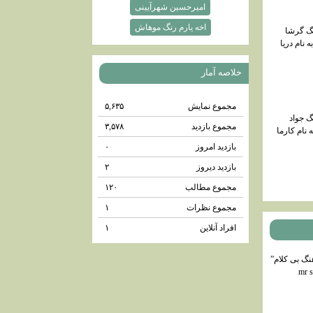
امیرحسین شهرآیینی
اخه یارم رنگ موهاش
گ گرشا
 نام دریا
خلاصه آمار
مجموع نمایش‌
۵,۶۳۵
گ جواد
مجموع بازدید
۳,۵۷۸
 نام کارما
بازدید امروز
۰
بازدید دیروز
۲
مجموع مطالب
۱۲۰
مجموع نظرات
۱
افراد آنلاین
۱
هنگ بی کلام”
mr s