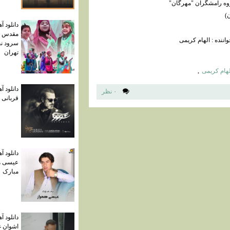
وه رامشگران "مهرگان"
ن)
دانلود آ
مقدس ا
نده : الهام کریمی
سرود نج
تهران
لهام کریمی
,
دانلود 
۰ نظر
قربانی
دانلود آ
عیسی ه
مبارک
دانلود آ
اشوان غ