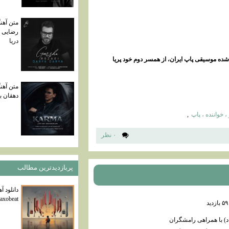
متن آهن
رضایی به
دریا
شده موسیقی پاپ ایران، از همسر دوم خود پریا
متن آهن
دهقان به
خواننده ، پاپ
,
۰ نظر
پربازديدترين مطالب
دانلود آ
axobeat
بازديد
 با همراهی رامشگران