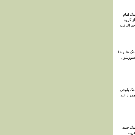
هنگ امام
ز گروه
م الثاقب
آهنگ علیرضا
 سووشون
هنگ بلوچی
مراز عید
هنگ جدید
ریبه