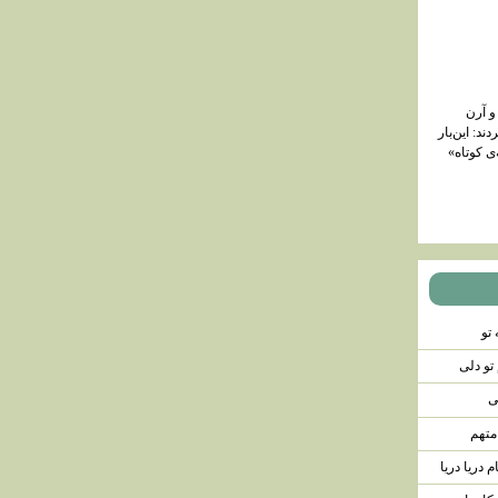
 آرن
دند: این‌بار
ی کوتاه»
 تو
 تو دلی
ی
متهم
 دریا دریا