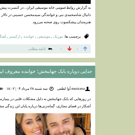
به گزارش روابط‌عمومی خانه موسیقی ایران ، در کنسرت پیش ر
دانیال شاه‌محمدی نبی و خوانندگی سیدمحسن حسینی در تالار رود
هنرمندان پیشکسوت روی صحنه می‌رود.
برچسب ها:
موزیک
,
موسیقی
,
خواننده
,
ارکستر
,
آهنگ
ادامه مطلب
۰
۰
جدایی دوباره بابک جهانبخش؛ خواننده معروف ا
musicava آوا لطفی
سه شنبه ۲۸ مرداد ۰۴ | ۱۸:۰۲
در روزهایی که بابک جهانبخش به دلیل مشکلات قلبی در بیمار
آشکار در فضای مجازی، گمانه‌زنی‌ها درباره پایان این زندگی م