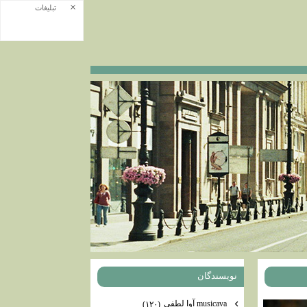
×
تبلیغات
نويسندگان
musicava آوا لطفی
(۱۲۰)