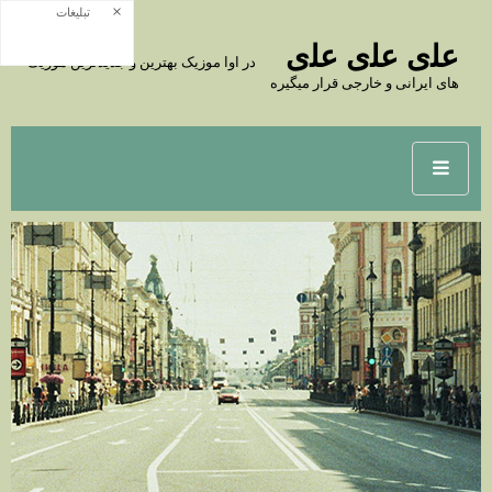
×
تبلیغات
ﻋﻠى ﻋﻠى ﻋﻠى
در اوا موزیک بهترین و جدیدترین موزیک
های ایرانی و خارجی قرار میگیره