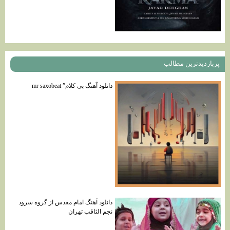
پربازديدترين مطالب
دانلود آهنگ بی کلام” mr saxobeat
دانلود آهنگ امام مقدس از گروه سرود
نجم الثاقب تهران