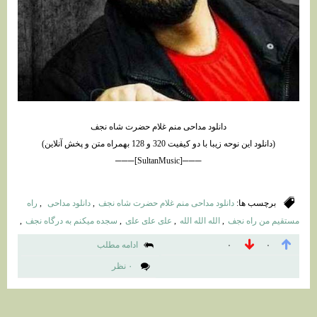
دانلود مداحی منم غلام حضرت شاه نجف
(دانلود این نوحه زیبا با دو کیفیت 320 و 128 بهمراه متن و پخش آنلاین)
───[SultanMusic]───
برچسب ها:
دانلود مداحی منم غلام حضرت شاه نجف
,
دانلود مداحی
,
راه
ﻣﺴﺘﻘﻴﻢ ﻣﻦ راه ﻧﺠﻒ
,
اﻟﻠﻪ اﻟﻠﻪ اﻟﻠﻪ
,
ﻋﻠى ﻋﻠى ﻋﻠى
,
ﺳﺠﺪه ﻣﻴﻜﻨﻢ ﺑﻪ درﮔﺎه ﻧﺠﻒ
,
ادامه مطلب
۰
۰
۰ نظر