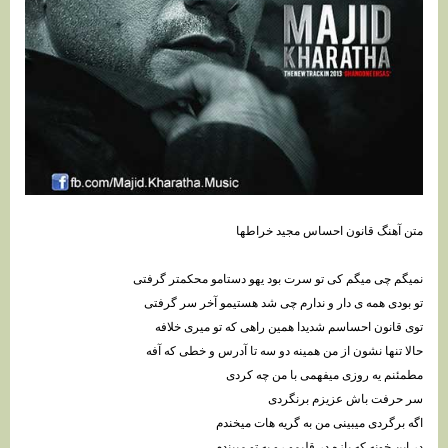
متن آهنگ قانون احساس مجید خراطها
نمیگم چی میگم کی تو سرت بود یهو دستامو محکمتر گرفتی
تو بودی همه ی دار و ندارم چی شد هستیمو آخر سر گرفتی
توی قانون احساسم شدیدا همین راهی که تو میری خلافه
حالا تنها نشون از من همینه دو سه تا آدرس و خطی که آفه
مطمئنم یه روزی میفهمی با من چه کردی
سر حرفت باش عزیزم برنگردی
اگه برگردی میبینی من به گریه هات میخندم
در این خونه که بازه در قلبمو رو به تو میبندم