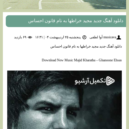
دانلود آهنگ جدید مجید خراطها به نام قانون احساس
musicava آوا لطفی
پنجشنبه ۲۵ اردیبهشت ۰۴ | ۱۶:۳۱
۶۹ بازديد
دانلود آهنگ جدید مجید خراطها به نام قانون احساس
Download New Music Majid Kharatha – Ghanoone Ehsas