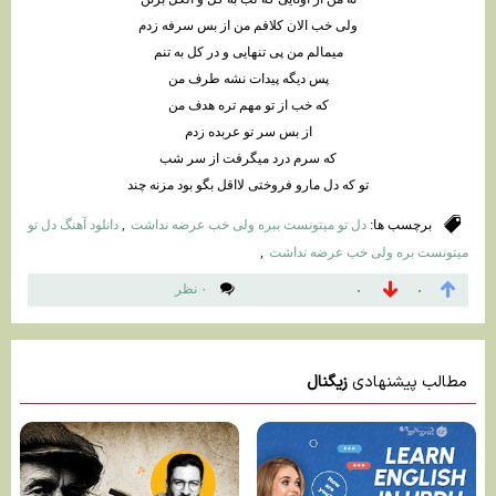
وﻟﻰ ﺧﺐ اﻟﺎن ﻛﻠﺎﻓﻢ ﻣﻦ از ﺑﺲ ﺳﺮﻓﻪ زدم
ﻣﻴﻤﺎﻟﻢ ﻣﻦ ﭘﻰ ﺗﻨﻬﺎﻳﻰ و در ﻛﻞ ﺑﻪ ﺗﻨﻢ
ﭘﺲ دﻳﮕﻪ ﭘﻴﺪات ﻧﺸﻪ ﻃﺮف ﻣﻦ
ﻛﻪ ﺧﺐ از ﺗﻮ ﻣﻬﻢ ﺗﺮه ﻫﺪف ﻣﻦ
از ﺑﺲ ﺳﺮ ﺗﻮ ﻋﺮﺑﺪه زدم
ﻛﻪ ﺳﺮم درد ﻣﻴﮕﺮﻓﺖ از ﺳﺮ ﺷﺐ
ﺗﻮ ﻛﻪ دل ﻣﺎرو ﻓﺮوﺧﺘﻰ ﻟﺎاﻗﻞ ﺑﮕﻮ ﺑﻮد ﻣﺰﻧﻪ ﭼﻨﺪ
برچسب ها:
دل ﺗﻮ ﻣﻴﺘﻮﻧﺴﺖ ﺑﺒﺮه وﻟﻰ ﺧﺐ ﻋﺮﺿﻪ ﻧﺪاﺷﺖ
,
دانلود آهنگ دل تو
میتونست بره ولی خب عرضه نداشت
,
۰ نظر
۰
۰