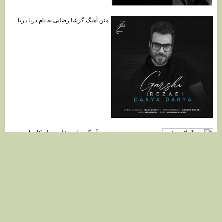
متن آهنگ گرشا رضایی به نام دریا دریا
متن آهنگ جواد دهقان به نام کارما