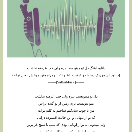
دانلود آهنگ دل تو میتونست بره ولی خب عرضه نداشت
(دانلود این موزیک زیبا با دو کیفیت 320 و 128 بهمراه متن و پخش آنلاین ترانه)
───[SultanMusic]───
دل ﺗﻮ ﻣﻴﺘﻮﻧﺴﺖ ﺑﺒﺮه وﻟﻰ ﺧﺐ ﻋﺮﺿﻪ ﻧﺪاﺷﺖ
ﻣﻨﻮ ﻧﺘﻮﻧﺴﺖ ﺑﺰﻧﻪ زﻣﻴﻦ از ﺗﻮ ﮔﻨﺪه ﺗﺮاش
ﻣﻦ ﺑﺎ ﭼﻮب ﺳﺎدﮔﻴﻢ ﺳﺎﺧﺘﻢ ﻳﻪ ﻛﻠﺒﻪ ﺑﺮات
ﻛﻪ ﺗﻮ از ﺗﻨﻬﺎﻳﻰ و اﻳﻦ ﺣﺎﻟﺖ اﻓﺴﺮده دراﻳﻰ
وﻟﻰ ﻣﻴﺪوﻧﻰ ﻧﻪ ﺗﻮ از اوﻧﺎﻳﻰ ﺑﻮدی ﻛﻪ ﺷﺐ ﺗﺎ ﺻﺒﺢ ﻏﺮ ﺑﺰﻧﻦ
ﻧﻪ ﻣﻦ از اوﻧﺎﻳﻰ ﻛﻪ ﻟﺐ ﺑﻪ ﮔﻞ و اﻟﻜﻞ ﺑﺰﻧﻦ